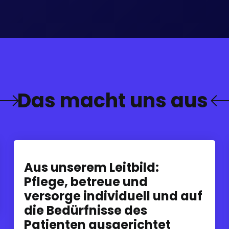
D
a
s
m
a
c
h
t
u
n
s
a
u
s
Aus unserem Leitbild:
Pflege, betreue und
versorge individuell und auf
die Bedürfnisse des
Patienten ausgerichtet