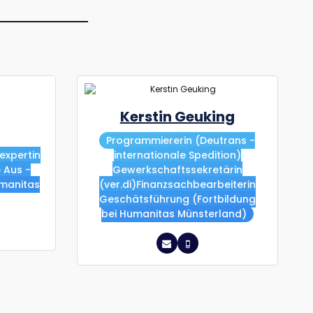
Kerstin Geuking
Programmiererin (Deutrans -
expertin
internationale Spedition)
e Aus -
Gewerkschaftssekretärin
umanitas
(ver.di)Finanzsachbearbeiterin
Geschätsführung (Fortbildung
bei Humanitas Münsterland)