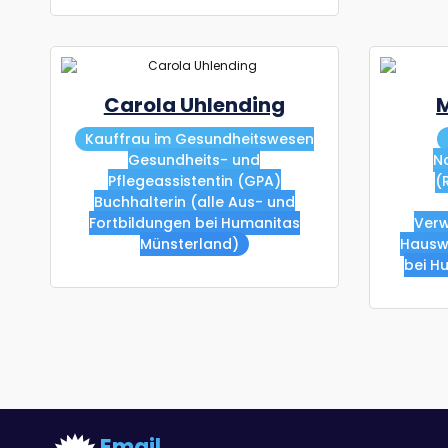
Carola Uhlending
M
Kauffrau im Gesundheitswesen
Gesundheits- und
N
Pflegeassistentin (GPA)
(
Buchhalterin (alle Aus- und
Fortbildungen bei Humanitas
Verw
Münsterland)
Hauswi
bei H
Email