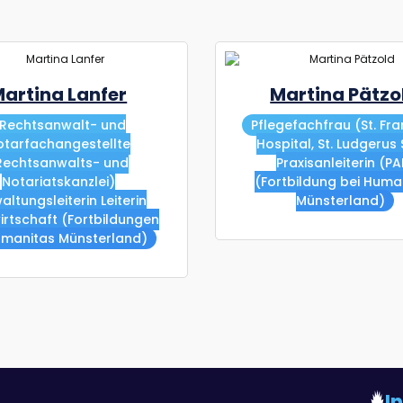
artina Lanfer
Martina Pätzo
Rechtsanwalt- und
Pflegefachfrau (St. Fra
otarfachangestellte
Hospital, St. Ludgerus S
Rechtsanwalts- und
Praxisanleiterin (PA
Notariatskanzlei)
(Fortbildung bei Huma
altungsleiterin Leiterin
Münsterland)
rtschaft (Fortbildungen
umanitas Münsterland)
I