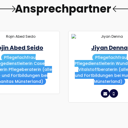
A
n
s
p
r
e
c
h
p
a
r
t
n
e
r
ojin Abed Seido
Jiyan Denna
Pflegefachfrau
Pflegefachfrau
egedienstleiterin Case
Pflegedienstleiterin Wund
rin Pflegeberaterin (alle
Vitalstoffberaterin (all
- und Fortbildungen bei
und Fortbildungen bei H
anitas Münsterland)
Münsterland)