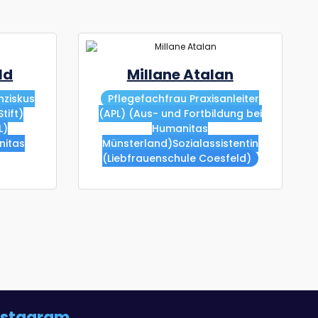
ld
Millane Atalan
nziskus
Pflegefachfrau Praxisanleiter
tift)
(APL) (Aus- und Fortbildung bei
L)
Humanitas
nitas
Münsterland)Sozialassistentin
(Liebfrauenschule Coesfeld)
nstagram