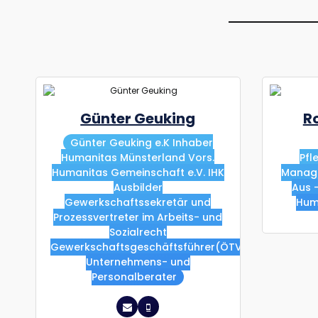
Günter Geuking
R
Günter Geuking e.K Inhaber
Humanitas Münsterland Vors.
Pfl
Humanitas Gemeinschaft e.V. IHK
Manage
Ausbilder
Aus 
Gewerkschaftssekretär und
Hum
Prozessvertreter im Arbeits- und
Sozialrecht
Gewerkschaftsgeschäftsführer(ÖTV)
Unternehmens- und
Personalberater